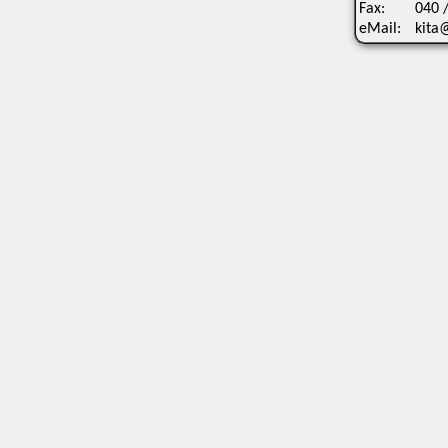
Fax:
040 
eMail:
kita